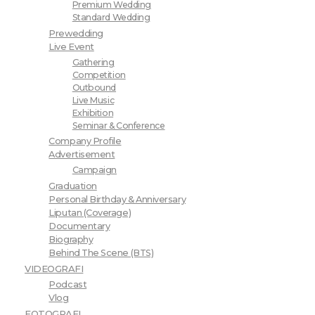
Premium Wedding
Standard Wedding
Prewedding
Live Event
Gathering
Competition
Outbound
Live Music
Exhibition
Seminar & Conference
Company Profile
Advertisement
Campaign
Graduation
Personal Birthday & Anniversary
Liputan (Coverage)
Documentary
Biography
Behind The Scene (BTS)
VIDEOGRAFI
Podcast
Vlog
FOTOGRAFI