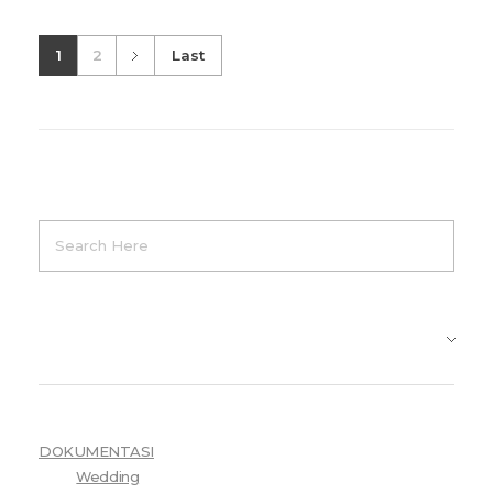
1
2
Last
Product Categories
DOKUMENTASI
Wedding