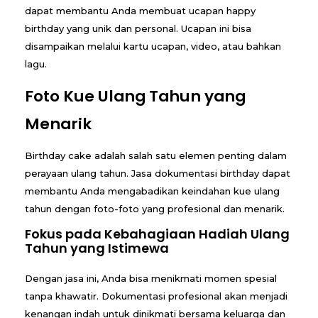
y
dapat membantu Anda membuat ucapan happy
birthday yang unik dan personal. Ucapan ini bisa
A
disampaikan melalui kartu ucapan, video, atau bahkan
lagu.
b
Foto Kue Ulang Tahun yang
a
Menarik
d
Birthday cake adalah salah satu elemen penting dalam
i
perayaan ulang tahun. Jasa dokumentasi birthday dapat
k
membantu Anda mengabadikan keindahan kue ulang
tahun dengan foto-foto yang profesional dan menarik.
a
Fokus pada Kebahagiaan Hadiah Ulang
Tahun yang Istimewa
n
K
Dengan jasa ini, Anda bisa menikmati momen spesial
tanpa khawatir. Dokumentasi profesional akan menjadi
e
kenangan indah untuk dinikmati bersama keluarga dan