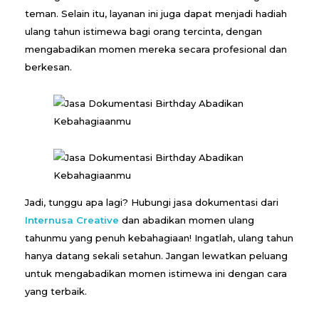
teman. Selain itu, layanan ini juga dapat menjadi hadiah
b
ulang tahun istimewa bagi orang tercinta, dengan
a
mengabadikan momen mereka secara profesional dan
berkesan.
h
a
g
i
a
Jadi, tunggu apa lagi? Hubungi jasa dokumentasi dari
Internusa Creative
dan abadikan momen ulang
a
tahunmu yang penuh kebahagiaan! Ingatlah, ulang tahun
hanya datang sekali setahun. Jangan lewatkan peluang
n
untuk mengabadikan momen istimewa ini dengan cara
m
yang terbaik.