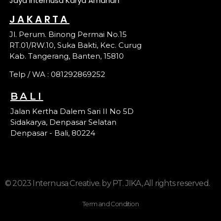
Jaya Internusa Karya Amanah
JAKARTA
Jl. Perum. Binong Permai No.15
RT.01/RW.10, Suka Bakti, Kec. Curug
Kab. Tangerang, Banten, 15810
Telp / WA : 081292869252
BALI
Jalan Kertha Dalem Sari II No 5D
Sidakarya, Denpasar Selatan
Denpasar - Bali, 80224
© 2023 Internusa Creative. by PT. JIKA, All rights reserved.
Term and Condition