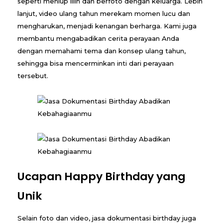
t
seperti meniup lilin dan berfoto dengan keluarga. Lebih
lanjut, video ulang tahun merekam momen lucu dan
a
mengharukan, menjadi kenangan berharga. Kami juga
membantu mengabadikan cerita perayaan Anda
s
dengan memahami tema dan konsep ulang tahun,
i
sehingga bisa mencerminkan inti dari perayaan
tersebut.
B
i
r
t
h
Ucapan Happy Birthday yang
d
Unik
a
Selain foto dan video, jasa dokumentasi birthday juga