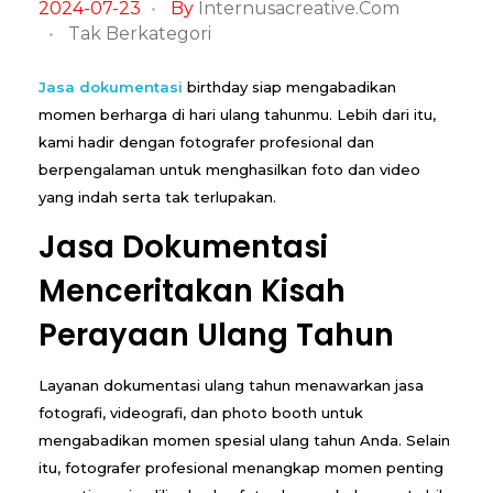
2024-07-23
By
Internusacreative.com
a
Tak Berkategori
s
Jasa dokumentasi
birthday siap mengabadikan
momen berharga di hari ulang tahunmu. Lebih dari itu,
a
kami hadir dengan fotografer profesional dan
D
berpengalaman untuk menghasilkan foto dan video
yang indah serta tak terlupakan.
o
Jasa Dokumentasi
k
Menceritakan Kisah
u
Perayaan Ulang Tahun
m
Layanan dokumentasi ulang tahun menawarkan jasa
e
fotografi, videografi, dan photo booth untuk
mengabadikan momen spesial ulang tahun Anda. Selain
n
itu, fotografer profesional menangkap momen penting