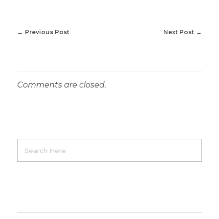
u
Previous Post
Next Post
Comments are closed.
Product Categories