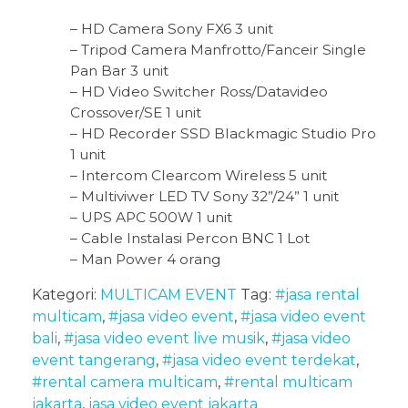
– HD Camera Sony FX6 3 unit
– Tripod Camera Manfrotto/Fanceir Single
Pan Bar 3 unit
– HD Video Switcher Ross/Datavideo
Crossover/SE 1 unit
– HD Recorder SSD Blackmagic Studio Pro
1 unit
– Intercom Clearcom Wireless 5 unit
– Multiviwer LED TV Sony 32”/24” 1 unit
– UPS APC 500W 1 unit
– Cable Instalasi Percon BNC 1 Lot
– Man Power 4 orang
Kategori:
MULTICAM EVENT
Tag:
#jasa rental
multicam
,
#jasa video event
,
#jasa video event
bali
,
#jasa video event live musik
,
#jasa video
event tangerang
,
#jasa video event terdekat
,
#rental camera multicam
,
#rental multicam
jakarta
,
jasa video event jakarta