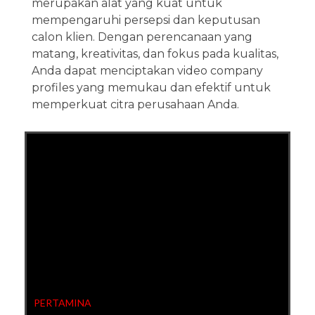
merupakan alat yang kuat untuk
mempengaruhi persepsi dan keputusan
calon klien. Dengan perencanaan yang
matang, kreativitas, dan fokus pada kualitas,
Anda dapat menciptakan video company
profiles yang memukau dan efektif untuk
memperkuat citra perusahaan Anda.
PERTAMINA