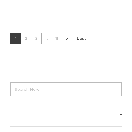
1
2
3
...
11
Last
Product Categories