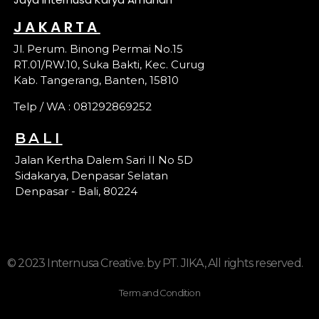
JAKARTA
Jl. Perum. Binong Permai No.15
RT.01/RW.10, Suka Bakti, Kec. Curug
Kab. Tangerang, Banten, 15810
Telp / WA : 081292869252
BALI
Jalan Kertha Dalem Sari II No 5D
Sidakarya, Denpasar Selatan
Denpasar - Bali, 80224
© 2023 Internusa Creative. by PT. JIKA, All rights reserved.
Term and Condition